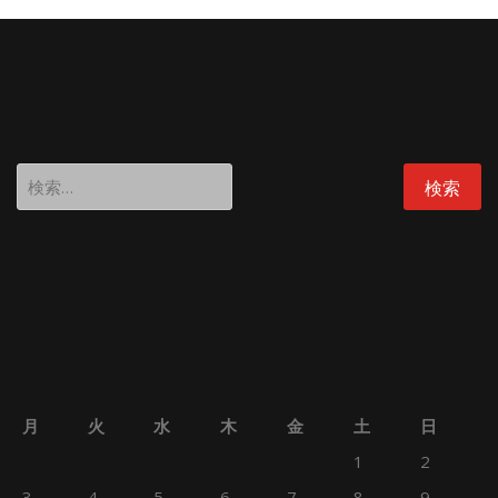
検
索:
月
火
水
木
金
土
日
1
2
3
4
5
6
7
8
9